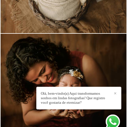
829
Olá, bem-vindo(a) Aqui transformamos
✕
1278
sonhos em lindas fotografias! Que registro
você gostaria de eternizar?